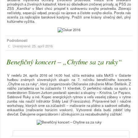
prírodných a živelných katastrof, ktoré sú dôsledkom zničenej prírody, aj PSS zo
ZSS „Kamilka“ v Mani chcú prispieť k ozdraveniu svojho prostredia. Zbierajú
nečistoty, separujú odpad, pracujú na úprave a čistote svojho okolia. Porota nás
ocenila za najkrajšie barokové kostýmy. Prežili sme krásny slnečný deň, plný
kultúrneho vyžitia.
Podrobnosti
Uverejnené: 25. apríl 2016
Benefičný koncert – „Chyťme sa za ruky“
V nedeľu 24. apríla 2016 od 14.00 hod. ožila estrádna sála MsKS v Galante
hudbou známych slovenských skupín na 7. ročníku benefičného koncertu
„Chyťme sa za ruky“
, ktorý zorganizovalo Občianske združenie Milan Štefánik. Z
nášho zariadenia sa ho zúčastnilo 11 klientiek. O perfektnú náladu sa spolu s
moderátorom Slávom Jurkom postarali speváci a skupiny – Kristína, Le Payaco,
Saténové Ruky a iné. Kopec energických rytmov a veľa veselej zábavy v rytme
zumba nás naučil inštruktor Siddy Leal (Francúzsko). Pripravené boli i náučné
workshopy, ktorých sme sa zúčastnili – maľovanie na plátno a sadrové odliatky,
enkaustika (maľovanie horúcim voskom). Vytvorené diela budú zdobiť izby
dievčat. Ďakujeme organizátorom i účinkujúcim za nezabudnuteľný zážitok!