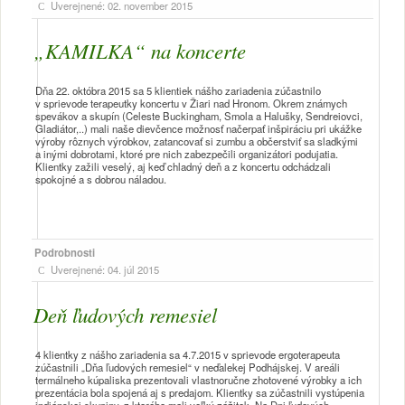
Uverejnené: 02. november 2015
„KAMILKA“ na koncerte
Dňa 22. októbra 2015 sa 5 klientiek nášho zariadenia zúčastnilo
v sprievode terapeutky koncertu v Žiari nad Hronom. Okrem známych
spevákov a skupín (Celeste Buckingham, Smola a Halušky, Sendreiovci,
Gladiátor,..) mali naše dievčence možnosť načerpať inšpiráciu pri ukážke
výroby rôznych výrobkov, zatancovať si zumbu a občerstviť sa sladkými
a inými dobrotami, ktoré pre nich zabezpečili organizátori podujatia.
Klientky zažili veselý, aj keď chladný deň a z koncertu odchádzali
spokojné a s dobrou náladou.
Podrobnosti
Uverejnené: 04. júl 2015
Deň ľudových remesiel
4 klientky z nášho zariadenia sa 4.7.2015 v sprievode ergoterapeuta
zúčastnili „Dňa ľudových remesiel“ v neďalekej Podhájskej. V areáli
termálneho kúpaliska prezentovali vlastnoručne zhotovené výrobky a ich
prezentácia bola spojená aj s predajom. Klientky sa zúčastnili vystúpenia
indiánskej skupiny, z ktorého mali veľký zážitok. Na Dni ľudových