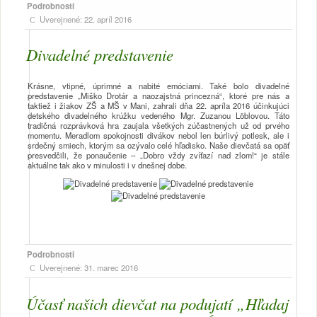
Podrobnosti
Uverejnené: 22. apríl 2016
Divadelné predstavenie
Krásne, vtipné, úprimné a nabité emóciami. Také bolo divadelné
predstavenie „Miško Drotár a naozajstná princezná“, ktoré pre nás a
taktiež i žiakov ZŠ a MŠ v Mani, zahrali dňa 22. apríla 2016 účinkujúci
detského divadelného krúžku vedeného Mgr. Zuzanou Löblovou. Táto
tradičná rozprávková hra zaujala všetkých zúčastnených už od prvého
momentu. Meradlom spokojnosti divákov nebol len búrlivý potlesk, ale i
srdečný smiech, ktorým sa ozývalo celé hľadisko. Naše dievčatá sa opäť
presvedčili, že ponaučenie – „Dobro vždy zvíťazí nad zlom!“ je stále
aktuálne tak ako v minulosti i v dnešnej dobe.
Podrobnosti
Uverejnené: 31. marec 2016
Účasť našich dievčat na podujatí „Hľadaj