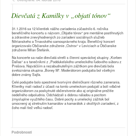
Dievčatá z Kamilky v „objatí tónov“
31.1.2016 sa 12 klientiek nášho zariadenia zúčastnilo 6. ročníka
benefičného koncertu s názvom „Objatie tónov“ pre mentálne postihnutých
a zdravotne znevýhodnených zo zariadení sociálnych služieb
Nitrianskeho a Trnavského samosprávneho kraja. Benefičný koncert
organizovalo Občianske združenie „Ostrov“ v Leviciach a Občianske
združenie Milan Štefánik.
Na koncerte sa naše dievčatá stretli s členmi speváckej skupiny „Korben
Dallas“ a s tanečníkmi z „Poddukelského umeleckého ľudového súboru z
Prešova. Najväčším a nezabudnuteľným zážitkom pre dievčatá bola
svetoznáma skupina „Boney M“. Moderátorom podujatia bol všetkým
dobre známy Sajfa.
Celé podujatie bolo spestrené tvorivými dielničkami rôzneho zamerania.
Klientky mali radosť z účasti na tomto umeleckom podujatí a boli vďačné
organizátorom za poskytnuté občerstvenie ako aj originálne prežitie
nedeľného odpoludnia. Odchádzali s dobrou náladou a pocitom
zmysluplne využitého času. Dobré pocity a umelecký zážitok bol
umocnený aj stretnutím kamarátov a kamarátok z okolitých zariadení, z
čoho mali tiež veľkú radosť.
Podrobnosti