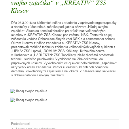
svojho zajačika“ v „KREATÍV“ ZSS
Klasov
Dňa 23.3.2016 sa 6 klientiek nášho zariadenia v sprievode ergoterapeutky
a riaditeľky zúčastnilo 8. ročníka podujatia s názvom „Hľadaj svojho
zajačika“. Akcia sa koná každoročne pri príležitosti veľkonočných
sviatkov v „KREATÍV“ ZSS Klasov, pod záštitou NSK. Tento rok sa jej
zúčastnila vedúca Odboru sociálnych vecí NSK a 3 zamestnanci odboru.
Okrem klientov z nášho zariadenia a „KREATÍV“ ZSS Klasov,
prezentovali rozličné techniky zdobenia veľkonočných vajíčok aj klienti z
„LIPKA“ ZSS Lipová, „DOMUM“ ZSS Krškany, Krízového centra
v Hurbanove a „HARLEKÝN“ ZSS Topoľčany. Naše dievčatá predstavili
techniku suchého patchworku. Vyzdobené vajíčka dekorovali do
pripravených košíkov. Vyvrcholením celej akcie bolo hľadanie „zajačikov“
ukrytých v areáli zariadenia. Všetci zúčastnení klienti boli odmenení
darčekmi, čokoládovými zajačikmi a vajíčkami. Z Klasova sme sa vracali
s dobrou náladou a novými zážitkami.
Podrobnosti
Uverejnené: 04. február 2016