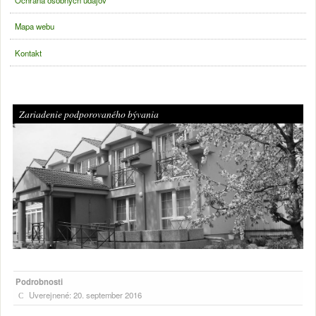
Mapa webu
Kontakt
Slideshow
Zariadenie podporovaného bývania
Hlavná obsah
Podrobnosti
Uverejnené: 20. september 2016