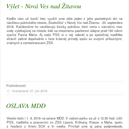
Výlet - Nová Ves nad Žitavou
Keďže nám už končí leto, využili sme ešte jeden z jeho posledných dní na
návštevu pútnického miesta „Studnička“ v Novej Vsi nad Žitavou - 20. septembra
2016. Každoročne ho navštevujú tisícky pútnikov, ktorí veria v zázračnú moc
vody vytekajúcej na mieste, kde sa miestnemu pastierovi údajne pred 150 rokmi
zjavila Panna Mária. Aj naše PSS si z nej nabrali a po spoločnej modlitbe
strávili pekné dopoludnie v lone krásnej prírody spolu so svojimi príbuznými,
známymi a zamestnancami ZSS.
Podrobnosti
Uverejnené: 01. jún 2016
OSLAVA MDD
Veselo bolo i 1. 6. 2016 na oslave MDD. V našom parku sa už o 12.30 hod. zišli
PSS, riaditelia a pracovníci zo ZSS Lipová, Krškany, Klasov a Maňa, spolu
s hosťami z firiem SCA a In media. Privítali sme aj pána podpredsedu