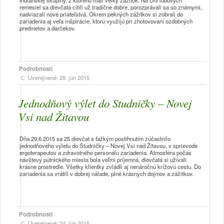
remesiel sa dievčatá cítili už tradične dobre, porozprávali sa so známymi,
nadviazali nové priateľstvá. Okrem pekných zážitkov si zobrali do
zariadenia aj veľa inšpirácie, ktorú využijú pri zhotovovaní ozdobných
predmetov a darčekov.
Podrobnosti
Uverejnené: 29. jún 2015
Jednodňový výlet do Studničky – Novej
Vsi nad Žitavou
Dňa 29.6.2015 sa 25 dievčat s ťažkým postihnutím zúčastnilo
jednodňového výletu do Studničky – Novej Vsi nad Žitavou, v sprievode
ergoterapeutov a zdravotného personálu zariadenia. Atmosféra počas
návštevy pútnického miesta bola veľmi príjemná, dievčatá si užívali
krásne prostredie. Všetky klientky zvládli aj nenáročnú krížovú cestu. Do
zariadenia sa vrátili v dobrej nálade, plné krásnych dojmov a zážitkov.
Podrobnosti
Uverejnené: 24. jún 2015