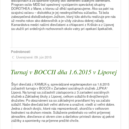
disciplínach a za športové výkony boli odmenení sladkými odmenami.
Program osláv MDD bol spestrený vystúpením speváckej skupiny
DOROTHEA z Mane, s ktorou už dlhší spolupracujeme. Ako sa patrí na
ozajstnú oslavu – diskotéka je jej neodmysliteľnou súčasťou. Tá bola
zabezpečená diskdžookejom Jožkom, ktorý túto aktivitu realizuje pre nás
už mnoho rokov ako dobrovoľník a je vždy zárukou dobrej nálady.
Kamarátstva medzi našimi dievčatami a chlapcami z Krškán a z Lipovej
sa utužili pri srdečných rozhovoroch okolo vatry pri opekaní špekačiek.
Podrobnosti
Uverejnené: 09. jún 2015
Turnaj v BOCCII dňa 1.6.2015 v Lipovej
Štyri dievčatá z KAMILK-y, sprevádzané ergoterapeutom sa 1.6.2015
zúčastnili turnaja v BOCCII v Zariadení sociálnych služieb „LIPKA“
Lipová. Na turnaji sa zúčastnili zástupcovia z 3 zariadení sociálnych
služieb a Základnej školy z Lipovej, celkom súťažilo 8 dvojčlenných
družstiev. Po oboznámení sa so základnými pravidlami hry sa začalo
súťažiť. Naše dievčatá boli veľmi aktívne a snaživé, viedli si veľmi dobre.
Jedna z dvoch dvojíc, ktoré nás reprezentovali, skončila v celkovom
hodnotení na druhom mieste. Súťaženie prebiehalo vo veľmi príjemnej
atmosfére, dievčence si okrem cien a darčekov priniesli domov aj pekné
zážitky a spomienky na príjemne prežité chvíle.