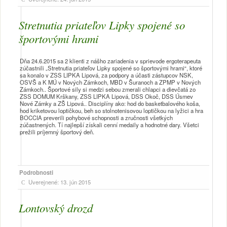
Stretnutia priateľov Lipky spojené so
športovými hrami
Dňa 24.6.2015 sa 2 klienti z nášho zariadenia v sprievode ergoterapeuta
zúčastnili „Stretnutia priateľov Lipky spojené so športovými hrami“, ktoré
sa konalo v ZSS LIPKA Lipová, za podpory a účasti zástupcov NSK,
OSVŠ a K MÚ v Nových Zámkoch, MBD v Šuranoch a ZPMP v Nových
Zámkoch.. Športové sily si medzi sebou zmerali chlapci a dievčatá zo
ZSS DOMUM Krškany, ZSS LIPKA Lipová, DSS Okoč, DSS Úsmev
Nové Zámky a ZŠ Lipová.. Disciplíny ako: hod do basketbalového koša,
hod kriketovou loptičkou, beh so stolnotenisovou loptičkou na lyžici a hra
BOCCIA preverili pohybové schopnosti a zručnosti všetkých
zúčastnených. Tí najlepší získali cenní medaily a hodnotné dary. Všetci
prežili príjemný športový deň.
Podrobnosti
Uverejnené: 13. jún 2015
Lontovský drozd