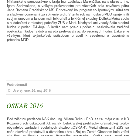
Nitrianskeho samosprávneho kraja Ing. Ladislava Marenčáka, pána starostu Ing.
Igora Sádovského, a veľkým prekvapením pre všetkých bola návšteva pátra
Jána Romana Gradalského MS. Pripravený bol program so športovými súťažami
a sladkými odmenami za splnenie úloh. V tento rok nám oslavu MDD spríjemnili
svojím spevom a tancom malí folkloristi z folklórnej skupiny Dolinka Maňa spolu
s hudobníkmi z miestnej pobočky ZUŠ v Mani. Nechýbal ani veselý šašo a dobrá
hudba v podaní DJ-Joja. A keďže nám prialo i počasie, nasledovala tradičná
opekačka. Radosť a dobrá nálada pretrvávala až do večerných hodín. Ďakujeme
všetkým, ktorí akýmkoľvek spôsobom prispeli k veselému a úspešnému
priebehu MDD.
Podrobnosti
Uverejnené: 26. máj 2016
OSKAR 2016
Pod záštitou predsedu NSK doc. Ing. Milana Belicu, PhD. sa 26. mája 2016 v KD
Kozárovciach uskutočnil XI. ročník Celokrajskej prehliadky dramatickej tvorby
obyvateľov zariadení sociálnych služieb „OSKAR“. Medzi štrnástymi ZSS sa
naše dievčatá predstavili s divadelnou hrou
„Raj na Zemi“
. Obsahom bola veľmi
aktuálna myšlienka ochrany životného prostredia. Keďže sme svedkami