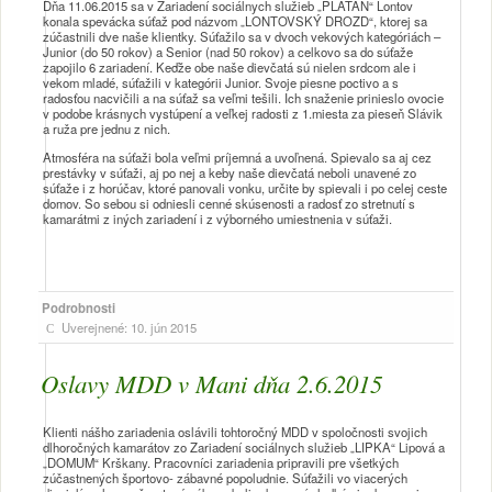
Dňa 11.06.2015 sa v Zariadení sociálnych služieb „PLATAN“ Lontov
konala spevácka súťaž pod názvom „LONTOVSKÝ DROZD“, ktorej sa
zúčastnili dve naše klientky. Súťažilo sa v dvoch vekových kategóriách –
Junior (do 50 rokov) a Senior (nad 50 rokov) a celkovo sa do súťaže
zapojilo 6 zariadení. Keďže obe naše dievčatá sú nielen srdcom ale i
vekom mladé, súťažili v kategórii Junior. Svoje piesne poctivo a s
radosťou nacvičili a na súťaž sa veľmi tešili. Ich snaženie prinieslo ovocie
v podobe krásnych vystúpení a veľkej radosti z 1.miesta za pieseň Slávik
a ruža pre jednu z nich.
Atmosféra na súťaži bola veľmi príjemná a uvoľnená. Spievalo sa aj cez
prestávky v súťaži, aj po nej a keby naše dievčatá neboli unavené zo
súťaže i z horúčav, ktoré panovali vonku, určite by spievali i po celej ceste
domov. So sebou si odniesli cenné skúsenosti a radosť zo stretnutí s
kamarátmi z iných zariadení i z výborného umiestnenia v súťaži.
Podrobnosti
Uverejnené: 10. jún 2015
Oslavy MDD v Mani dňa 2.6.2015
Klienti nášho zariadenia oslávili tohtoročný MDD v spoločnosti svojich
dlhoročných kamarátov zo Zariadení sociálnych služieb „LIPKA“ Lipová a
„DOMUM“ Krškany. Pracovníci zariadenia pripravili pre všetkých
zúčastnených športovo- zábavné popoludnie. Súťažili vo viacerých