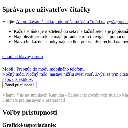
Správa pre užívateľov čítačky
Vitajte.
Ak používate čítačku, odporúčame Vám "mód najvyššej príst
Každá stránka je rozdelená do sekcií a každá sekcia je popísan
Najdôležitejšie sekcie majú priradené rolu (navigácia pomocou 
Na vrchu každej stránky nájdete link pre rýchly prechod na me
Chod na hlavný obsah
Mobil
.
Prepnúť do módu mobilného telefónu
.
Nočný mód
.
Nočný mód: nastaví nižšiu svietivosť. Zvýši sa tým čita
napr. dislektikov.
Panel prístupnosti
Voľby prístupnosti
Grafické usporiadanie:
Prednastavené graf. usporiadanie
. Toto je prednastavená verzia
Maxinálna prístupnosť
. Toto usporiadanie je vhodné pre čítač