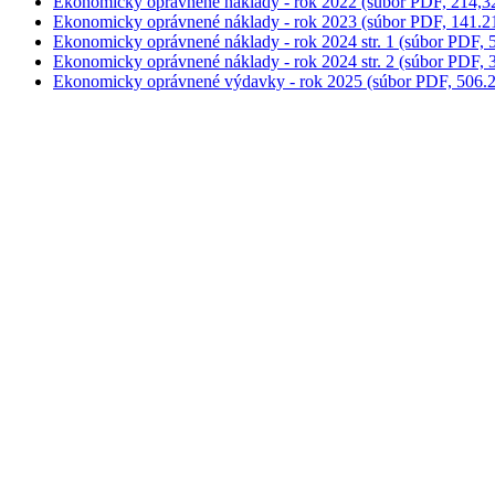
Ekonomicky oprávnené náklady - rok 2024 str. 2 (súbor PDF, 
Ekonomicky oprávnené výdavky - rok 2025 (súbor PDF, 506.2