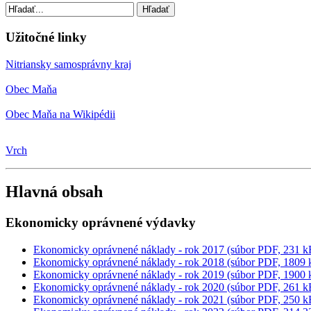
Užitočné linky
Nitriansky samosprávny kraj
Obec Maňa
Obec Maňa na Wikipédii
Vrch
Hlavná obsah
Ekonomicky oprávnené výdavky
Ekonomicky oprávnené náklady - rok 2017 (súbor PDF, 231 k
Ekonomicky oprávnené náklady - rok 2018 (súbor PDF, 1809 
Ekonomicky oprávnené náklady - rok 2019 (súbor PDF, 1900 
Ekonomicky oprávnené náklady - rok 2020 (súbor PDF, 261 k
Ekonomicky oprávnené náklady - rok 2021 (súbor PDF, 250 k
Ekonomicky oprávnené náklady - rok 2022 (súbor PDF, 214,3
Ekonomicky oprávnené náklady - rok 2023 (súbor PDF, 141.2
Ekonomicky oprávnené náklady - rok 2024 str. 1 (súbor PDF, 