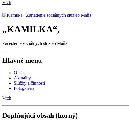
„KAMILKA“,
Zariadenie sociálnych služieb Maňa
Hlavné menu
O nás
Aktuality
Služby a činnosti
Fotogaléria
Vrch
Doplňujúci obsah (horný)
Slideshow