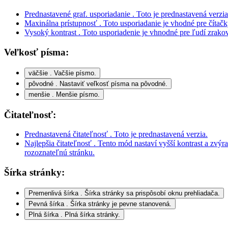
Vysoký kontrast
. Toto usporiadenie je vhnodné pre ľudí zrako
Veľkosť písma:
väčšie
. Vačšie písmo.
pôvodné
. Nastaviť veľkosť písma na pôvodné.
menšie
. Menšie písmo.
Čitateľnosť:
Prednastavená čitateľnosť
. Toto je prednastavená verzia.
Najlepšia čitateľnosť
. Tento mód nastaví vyšší kontrast a zvýr
rozoznateľnú stránku.
Šírka stránky:
Premenlivá šírka
. Šírka stránky sa prispôsobí oknu prehliadača.
Pevná šírka
. Šírka stránky je pevne stanovená.
Plná šírka
. Plná šírka stránky.
Vrch