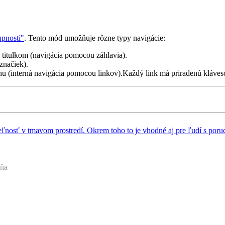
upnosti"
. Tento mód umožňuje rôzne typy navigácie:
á titulkom (navigácia pomocou záhlavia).
značiek).
nu (interná navigácia pomocou linkov).Každý link má priradenú kláves
teľnosť v tmavom prostredí. Okrem toho to je vhodné aj pre ľudí s poruc
.
ky, zastarané webové prehliadače a pre navigáciu pomocou klávesnice..