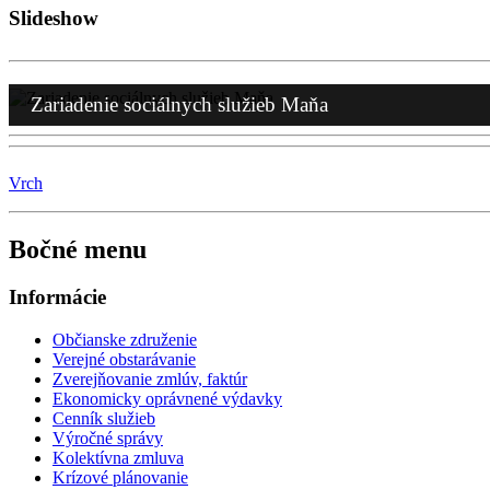
Zariadenie sociálnych služieb Maňa
Vrch
Bočné menu
Informácie
Občianske združenie
Verejné obstarávanie
Zverejňovanie zmlúv, faktúr
Ekonomicky oprávnené výdavky
Cenník služieb
Výročné správy
Kolektívna zmluva
Krízové plánovanie
Evidencia žiadostí o zabezpečenie poskytovania sociálnych slu
Oznamovanie protispoločenskej činnosti
Dokument postupu o vybavovaní sťažností a podnetov