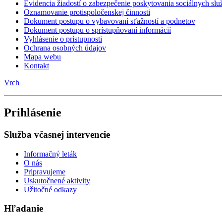
Dokument postupu o sprístupňovaní informácií
Vyhlásenie o prístupnosti
Ochrana osobných údajov
Mapa webu
Kontakt
Vrch
Prihlásenie
Služba včasnej intervencie
Informačný leták
O nás
Pripravujeme
Uskutočnené aktivity
Užitočné odkazy
Hľadanie
Hľadať