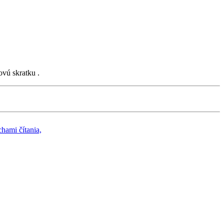
ovú skratku .
hami čítania,