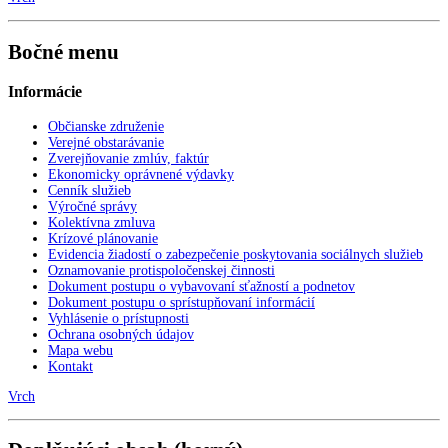
Bočné menu
Informácie
Občianske združenie
Verejné obstarávanie
Zverejňovanie zmlúv, faktúr
Ekonomicky oprávnené výdavky
Cenník služieb
Výročné správy
Kolektívna zmluva
Krízové plánovanie
Evidencia žiadostí o zabezpečenie poskytovania sociálnych služieb
Oznamovanie protispoločenskej činnosti
Dokument postupu o vybavovaní sťažností a podnetov
Dokument postupu o sprístupňovaní informácií
Vyhlásenie o prístupnosti
Ochrana osobných údajov
Mapa webu
Kontakt
Vrch