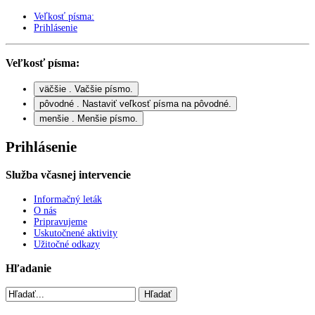
Veľkosť písma:
Prihlásenie
Veľkosť písma:
väčšie
. Vačšie písmo.
pôvodné
. Nastaviť veľkosť písma na pôvodné.
menšie
. Menšie písmo.
Prihlásenie
Služba včasnej intervencie
Informačný leták
O nás
Pripravujeme
Uskutočnené aktivity
Užitočné odkazy
Hľadanie
Hľadať