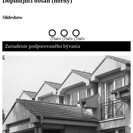
Doplňujúci obsah (horný)
Slideshow
Zariadenie podporovaného bývania
Zariadenie sociálnych služieb Maňa
Naša chalúpka v Hiadeli
(Tlačidlo
(Tlačidlo
(Tlačidlo
slideshow)
slideshow)
slideshow)
Zariadenie podporovaného bývania