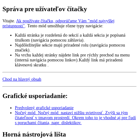
Správa pre užívateľov čítačky
Vitajte.
Ak používate čítačku, odporúčame Vám "mód najvyššej
prístupnosti"
. Tento mód umožňuje rôzne typy navigácie:
Každá stránka je rozdelená do sekcií a každá sekcia je popísaná
titulkom (navigácia pomocou záhlavia).
Najdôležitejšie sekcie majú priradené rolu (navigácia pomocou
značiek).
Na vrchu každej stránky nájdete link pre rýchly prechod na menu
(interná navigácia pomocou linkov).Každý link má priradenú
klávesovú skratku .
Chod na hlavný obsah
Grafické usporiadanie:
Predvolený grafické usporiadanie
Nočný mód
.
Nočný mód: nastaví nižšiu svietivosť. Zvýši sa tým
čitateľnosť v tmavom prostredí. Okrem toho to je vhodné aj pre ľudí
s poruchami čítania, napr. dislektikov.
Horná nástrojová lišta