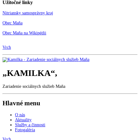
Užitočné linky
Nitriansky samosprávny kraj
Obec Maňa
Obec Maňa na Wikipédii
Vrch
„KAMILKA“,
Zariadenie sociálnych služieb Maňa
Hlavné menu
O nás
Aktuality
Služby a činnosti
Fotogaléria
Vrch