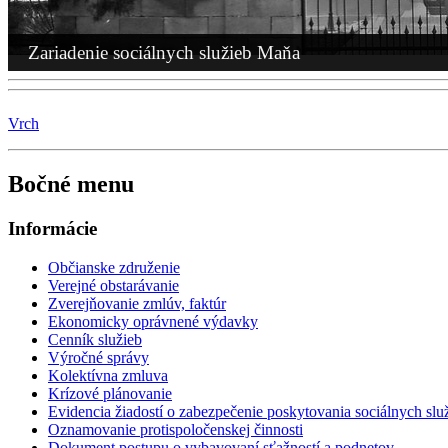
Dokument postupu o sprístupňovaní informácií
Vyhlásenie o prístupnosti
Ochrana osobných údajov
Mapa webu
Kontakt
Vrch
Prihlásenie
Služba včasnej intervencie
Informačný leták
O nás
Pripravujeme
Uskutočnené aktivity
Užitočné odkazy
Hľadanie
Hľadať