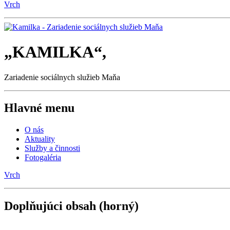
„KAMILKA“,
Zariadenie sociálnych služieb Maňa
Hlavné menu
O nás
Aktuality
Služby a činnosti
Fotogaléria
Vrch
Doplňujúci obsah (horný)
Slideshow