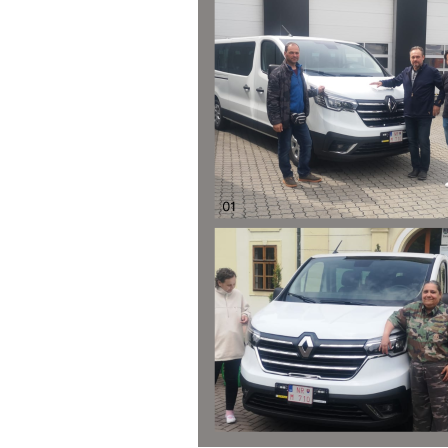
< Predch.
Nasl. >
Vrch
Vrch
. Choď na vrch stánky.
Zápätie
Správca obsahu webového sídla: "KAMILKA", Zariadenie sociálnyc
Technický prevádzkovateľ stránky, hosting:
Webfinity
Vrch