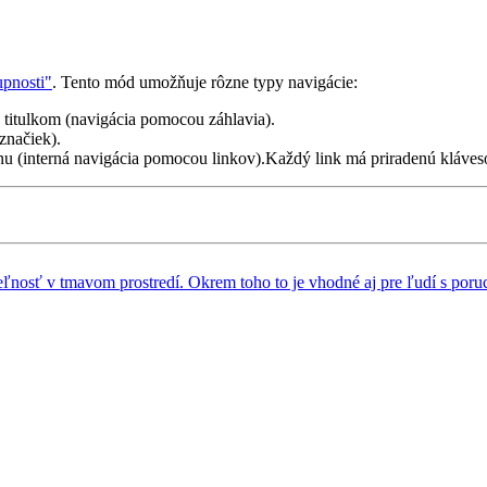
upnosti"
. Tento mód umožňuje rôzne typy navigácie:
á titulkom (navigácia pomocou záhlavia).
značiek).
nu (interná navigácia pomocou linkov).Každý link má priradenú kláves
teľnosť v tmavom prostredí. Okrem toho to je vhodné aj pre ľudí s poruc
.
ky, zastarané webové prehliadače a pre navigáciu pomocou klávesnice..