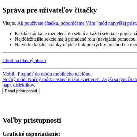
Správa pre užívateľov čítačky
Vitajte.
Ak používate čítačku, odporúčame Vám "mód najvyššej príst
Každá stránka je rozdelená do sekcií a každá sekcia je popísan
Najdôležitejšie sekcie majú priradené rolu (navigácia pomocou 
Na vrchu každej stránky nájdete link pre rýchly prechod na me
Chod na hlavný obsah
Mobil
.
Prepnúť do módu mobilného telefónu
.
Nočný mód
.
Nočný mód: nastaví nižšiu svietivosť. Zvýši sa tým čita
napr. dislektikov.
Panel prístupnosti
Voľby prístupnosti
Grafické usporiadanie:
Prednastavené graf. usporiadanie
. Toto je prednastavená verzia
Maxinálna prístupnosť
. Toto usporiadanie je vhodné pre čítač