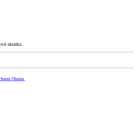
ovú skratku .
hami čítania,