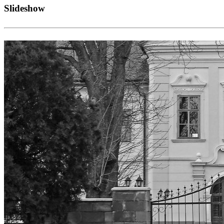
Naša chalúpka v Hiadeli
Vrch
Bočné menu
Informácie
Občianske združenie
Verejné obstarávanie
Zverejňovanie zmlúv, faktúr
Ekonomicky oprávnené výdavky
Cenník služieb
Výročné správy
Kolektívna zmluva
Krízové plánovanie
Evidencia žiadostí o zabezpečenie poskytovania sociálnych slu
Oznamovanie protispoločenskej činnosti
Zariadenie sociálnych služieb Maňa
Dokument postupu o vybavovaní sťažností a podnetov