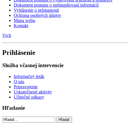
Užitočné linky
Nitriansky samosprávny kraj
Obec Maňa
Obec Maňa na Wikipédii
Vrch
Hlavná obsah
Podrobnosti
Uverejnené: 10. máj 2024
„Nové motorové vozidlo
“
Dňa 03.05.2024 sme si prevzali nové 9-miestne motorové vozidlo s hydraulickou zdvíhacou 
srdečne poďakovať Nitrianskemu samosprávnemu kraju.