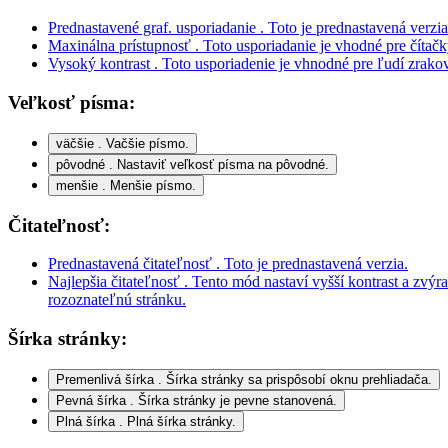
Vysoký kontrast
. Toto usporiadenie je vhnodné pre ľudí zrako
Veľkosť písma:
väčšie
. Vačšie písmo.
pôvodné
. Nastaviť veľkosť písma na pôvodné.
menšie
. Menšie písmo.
Čitateľnosť:
Prednastavená čitateľnosť
. Toto je prednastavená verzia.
Najlepšia čitateľnosť
. Tento mód nastaví vyšší kontrast a zvýr
rozoznateľnú stránku.
Šírka stránky:
Premenlivá šírka
. Šírka stránky sa prispôsobí oknu prehliadača.
Pevná šírka
. Šírka stránky je pevne stanovená.
Plná šírka
. Plná šírka stránky.
Vrch