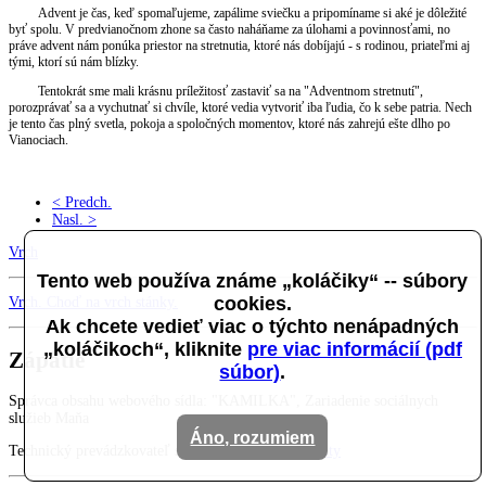
Advent je čas, keď spomaľujeme, zapálime sviečku a pripomíname si aké je dôležité
byť spolu. V predvianočnom zhone sa často naháňame za úlohami a povinnosťami, no
práve advent nám ponúka priestor na stretnutia, ktoré nás dobíjajú - s rodinou, priateľmi aj
tými, ktorí sú nám blízky.
Tentokrát sme mali krásnu príležitosť zastaviť sa na "Adventnom stretnutí",
porozprávať sa a vychutnať si chvíle, ktoré vedia vytvoriť iba ľudia, čo k sebe patria. Nech
je tento čas plný svetla, pokoja a spoločných momentov, ktoré nás zahrejú ešte dlho po
Vianociach.
< Predch.
Nasl. >
Vrch
Tento web používa známe „koláčiky“ -- súbory
cookies.
Vrch
. Choď na vrch stánky.
Ak chcete vedieť viac o týchto nenápadných
„koláčikoch“, kliknite
pre viac informácií (pdf
Zápätie
súbor)
.
Správca obsahu webového sídla: "KAMILKA", Zariadenie sociálnych
služieb Maňa
Áno, rozumiem
Technický prevádzkovateľ stránky, hosting:
Webfinity