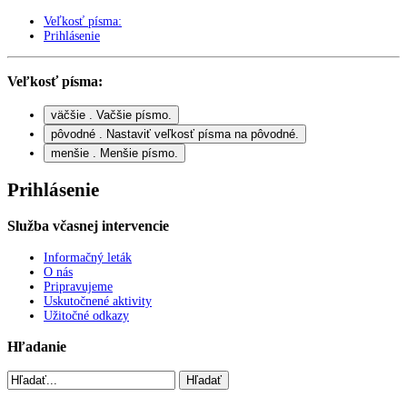
Veľkosť písma:
Prihlásenie
Veľkosť písma:
väčšie
. Vačšie písmo.
pôvodné
. Nastaviť veľkosť písma na pôvodné.
menšie
. Menšie písmo.
Prihlásenie
Služba včasnej intervencie
Informačný leták
O nás
Pripravujeme
Uskutočnené aktivity
Užitočné odkazy
Hľadanie
Hľadať