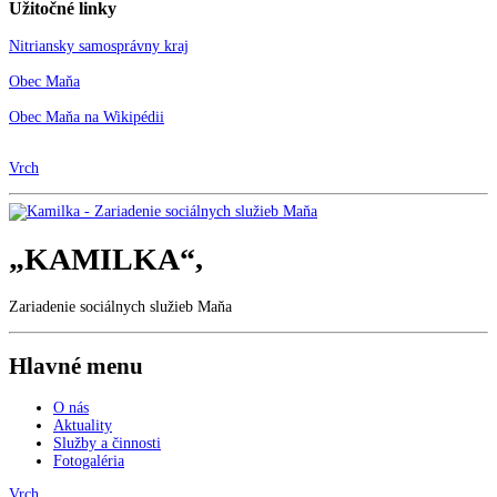
Užitočné linky
Nitriansky samosprávny kraj
Obec Maňa
Obec Maňa na Wikipédii
Vrch
„KAMILKA“,
Zariadenie sociálnych služieb Maňa
Hlavné menu
O nás
Aktuality
Služby a činnosti
Fotogaléria
Vrch