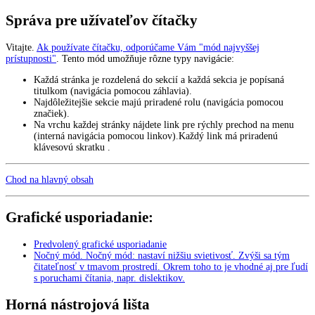
Správa pre užívateľov čítačky
Vitajte.
Ak používate čítačku, odporúčame Vám "mód najvyššej
prístupnosti"
. Tento mód umožňuje rôzne typy navigácie:
Každá stránka je rozdelená do sekcií a každá sekcia je popísaná
titulkom (navigácia pomocou záhlavia).
Najdôležitejšie sekcie majú priradené rolu (navigácia pomocou
značiek).
Na vrchu každej stránky nájdete link pre rýchly prechod na menu
(interná navigácia pomocou linkov).Každý link má priradenú
klávesovú skratku .
Chod na hlavný obsah
Grafické usporiadanie:
Predvolený grafické usporiadanie
Nočný mód
.
Nočný mód: nastaví nižšiu svietivosť. Zvýši sa tým
čitateľnosť v tmavom prostredí. Okrem toho to je vhodné aj pre ľudí
s poruchami čítania, napr. dislektikov.
Horná nástrojová lišta