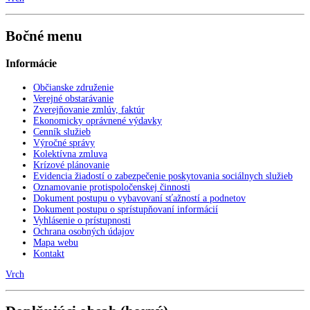
Bočné menu
Informácie
Občianske združenie
Verejné obstarávanie
Zverejňovanie zmlúv, faktúr
Ekonomicky oprávnené výdavky
Cenník služieb
Výročné správy
Kolektívna zmluva
Krízové plánovanie
Evidencia žiadostí o zabezpečenie poskytovania sociálnych služieb
Oznamovanie protispoločenskej činnosti
Dokument postupu o vybavovaní sťažností a podnetov
Dokument postupu o sprístupňovaní informácií
Vyhlásenie o prístupnosti
Ochrana osobných údajov
Mapa webu
Kontakt
Vrch