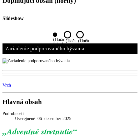
Doplňujúci obsah (horný)
Slideshow
Zariadenie sociálnych služieb Maňa
Naša chalúpka v Hiadeli
Zariadenie podporovaného bývania
(Tlačidlo
(Tlačidlo
(Tlačidlo
slideshow)
slideshow)
slideshow)
Zariadenie podporovaného bývania
Vrch
Hlavná obsah
Podrobnosti
Uverejnené: 06. december 2025
„Adventné stretnutie
“